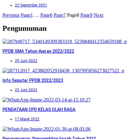
22 September 2021
Previous
Page
1
…
Page
6
Page
7
Page
8
Page
9
Next
Pengumuman
PPDB SMA Tahun Ajaran 2022/2022
29 Juni 2022
Info Seputar PPDB 2022/2023
23 Juni 2022
PENDATAAN CPD KELAS OLAH RAGA
17 Maret 2022
Pengumuman: Pengambilan Ijazah Tahun 2022