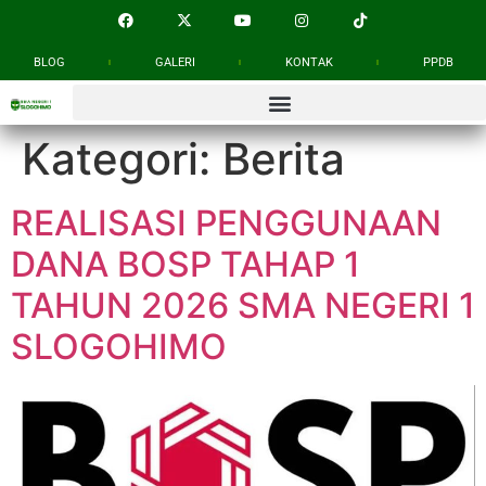
BLOG
GALERI
KONTAK
PPDB
Kategori:
Berita
REALISASI PENGGUNAAN
DANA BOSP TAHAP 1
TAHUN 2026 SMA NEGERI 1
SLOGOHIMO