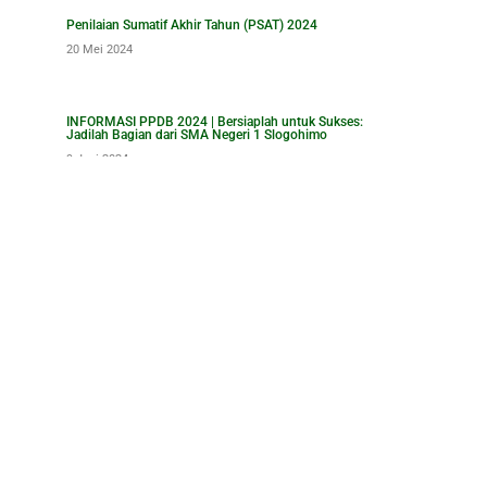
Penilaian Sumatif Akhir Tahun (PSAT) 2024
20 Mei 2024
INFORMASI PPDB 2024 | Bersiaplah untuk Sukses:
Jadilah Bagian dari SMA Negeri 1 Slogohimo
9 Juni 2024
Ikuti Kejuaraan Pencak Silat Raden Mas Said,
SMANSAGO Borong 4 juara
4 Januari 2022