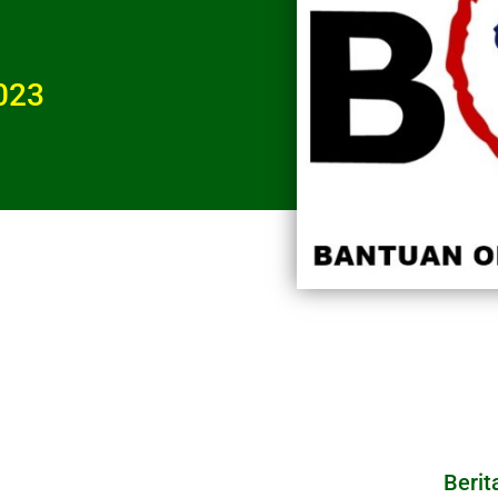
023
Berit