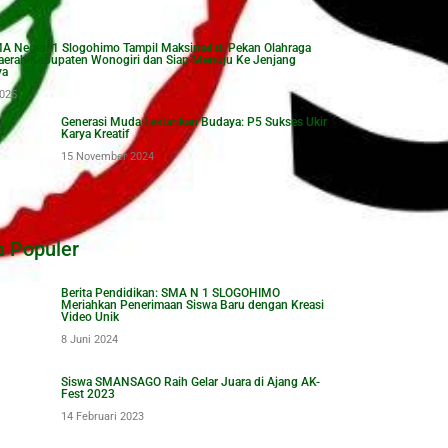
A Negeri 1 Slogohimo Tampil Maksimal di Pekan Olahraga
Daerah Kabupaten Wonogiri dan Siap Menuju Ke Jenjang
ya
2025
Generasi Muda Lestarikan Budaya: P5 Sukses Ukir
Karya Kreatif
15 November 2024
a Populer
Berita Pendidikan: SMA N 1 SLOGOHIMO
Meriahkan Penerimaan Siswa Baru dengan Kreasi
Video Unik
8 Juni 2024
Siswa SMANSAGO Raih Gelar Juara di Ajang AK-
Fest 2023
14 Februari 2023