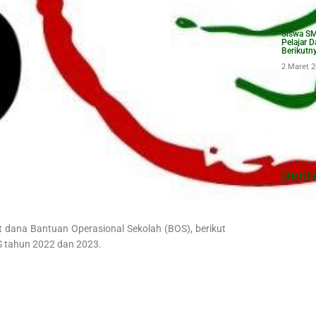
Siswa SM
Pelajar 
Berikutn
2 Maret 
Berit
 dana Bantuan Operasional Sekolah (BOS), berikut
S tahun 2022 dan 2023.