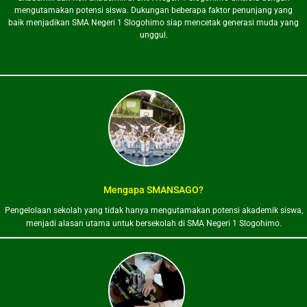
mengutamakan potensi siswa. Dukungan beberapa faktor penunjang yang
baik menjadikan SMA Negeri 1 Slogohimo siap mencetak generasi muda yang
unggul.
Mengapa SMANSAGO?
Pengelolaan sekolah yang tidak hanya mengutamakan potensi akademik siswa,
menjadi alasan utama untuk bersekolah di SMA Negeri 1 Slogohimo.