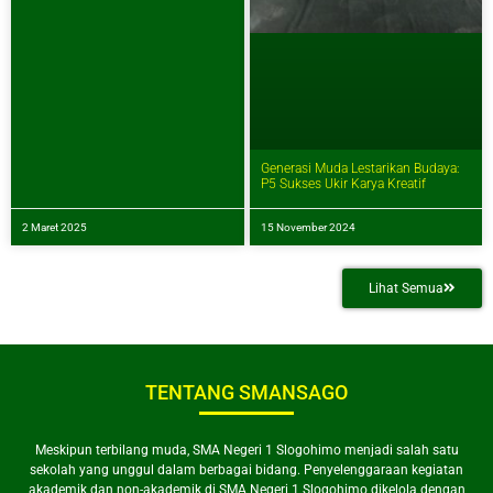
Generasi Muda Lestarikan Budaya:
P5 Sukses Ukir Karya Kreatif
2 Maret 2025
15 November 2024
Lihat Semua
TENTANG SMANSAGO
Meskipun terbilang muda, SMA Negeri 1 Slogohimo menjadi salah satu
sekolah yang unggul dalam berbagai bidang. Penyelenggaraan kegiatan
akademik dan non-akademik di SMA Negeri 1 Slogohimo dikelola dengan