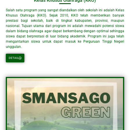
Kelas Khusus Olahraga (KKO)
Salah satu program yang sangat diandalkan oleh sekolah ini adalah Kelas
Khusus Olahraga (KKO). Sejak 2010, KKO telah memberikan banyak
prestasi bagi sekolah, baik di tingkat kabupaten, provinsi, maupun
nasional. Tujuan utama dari program ini adalah mewadahi potensi siswa
dalam bidang olahraga agar dapat berkembang dengan optimal sehingga
siswa dapat berprestasi di luar bidang akademik. Program ini juga telah
mengantarkan siswa untuk dapat masuk ke Perguruan Tinggi Negeri
unggulan.
DETAIL