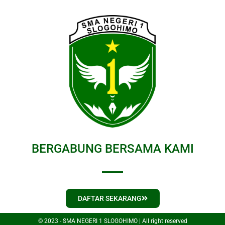
BERGABUNG BERSAMA KAMI
DAFTAR SEKARANG
© 2023 - SMA NEGERI 1 SLOGOHIMO | All right reserved