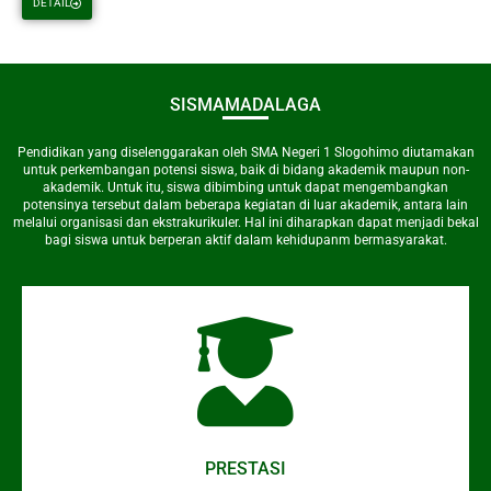
DETAIL
SISMAMADALAGA
PRESTASI
Pendidikan yang diselenggarakan oleh SMA Negeri 1 Slogohimo diutamakan
untuk perkembangan potensi siswa, baik di bidang akademik maupun non-
Lihat
akademik. Untuk itu, siswa dibimbing untuk dapat mengembangkan
potensinya tersebut dalam beberapa kegiatan di luar akademik, antara lain
melalui organisasi dan ekstrakurikuler. Hal ini diharapkan dapat menjadi bekal
bagi siswa untuk berperan aktif dalam kehidupanm bermasyarakat.
EKSTRAKURIKULER
Lihat
PRESTASI