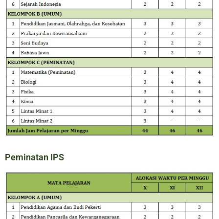
Peminatan IPS