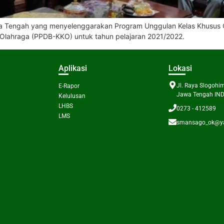
awa Tengah yang menyelenggarakan Program Unggulan Kelas Khusus 
s Olahraga (PPDB-KKO) untuk tahun pelajaran 2021/2022.
Aplikasi
Lokasi
Jl. Raya Slogohi
E-Rapor
Jawa Tengah IND
Kelulusan
LHBS
0273 - 412589
LMS
smansago_ok@y