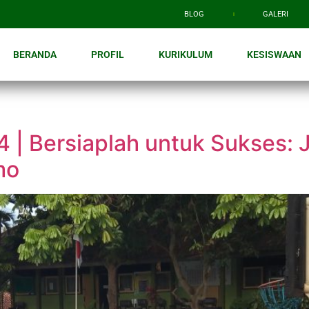
BLOG
GALERI
BERANDA
PROFIL
KURIKULUM
KESISWAAN
 Bersiaplah untuk Sukses: Ja
mo