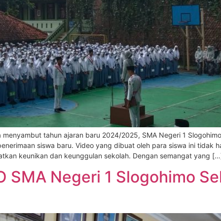
menyambut tahun ajaran baru 2024/2025, SMA Negeri 1 Slogohim
nerimaan siswa baru. Video yang dibuat oleh para siswa ini tidak 
ihatkan keunikan dan keunggulan sekolah. Dengan semangat yang […
 SMA Negeri 1 Slogohimo Sel