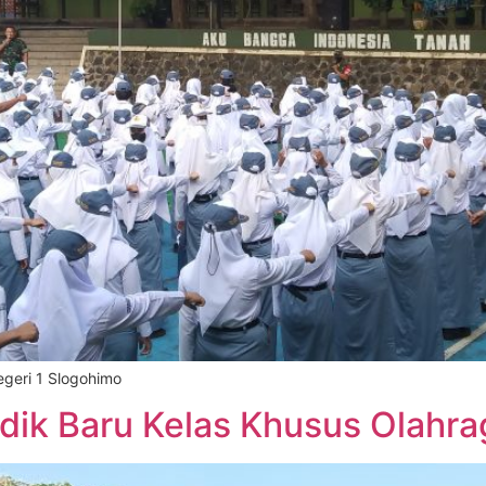
egeri 1 Slogohimo
idik Baru Kelas Khusus Olahr