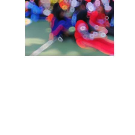
Kelas Khusus Olahraga
,
KKO
,
PPDB
,
PPDB Jateng 2024
,
PPDB KKO 2024
,
SISMAMADALAGA
,
Slogohimo
,
SMA
Negeri 1 Slogohimo
,
SMAN 1 Slogohimo
,
SMANSAGO
,
Wonogiri