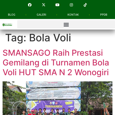
BLOG
GALERI
KONTAK
PPDB
Tag:
Bola Voli
SMANSAGO Raih Prestasi
Gemilang di Turnamen Bola
Voli HUT SMA N 2 Wonogiri