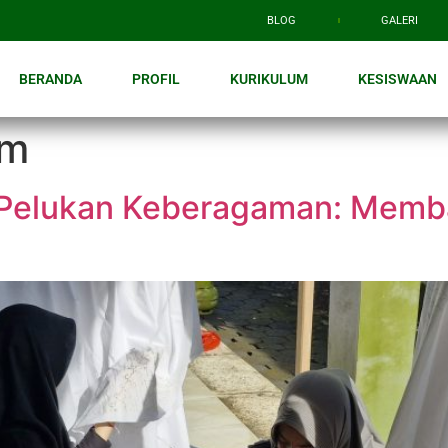
BLOG
GALERI
BERANDA
PROFIL
KURIKULUM
KESISWAAN
um
 Pelukan Keberagaman: Memb