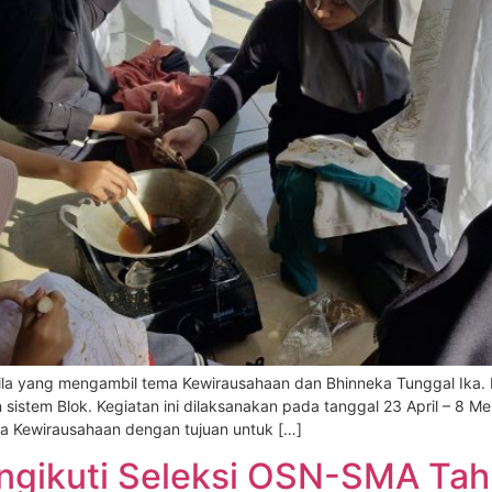
sila yang mengambil tema Kewirausahaan dan Bhinneka Tunggal Ika. 
istem Blok. Kegiatan ini dilaksanakan pada tanggal 23 April – 8 
a Kewirausahaan dengan tujuan untuk […]
ikuti Seleksi OSN-SMA Tah