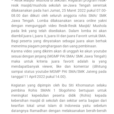
– Resik Masjid/ Mushola
di Sekolah. Kegiatan program resik-
resik masjid/mushola sekolah se-Jawa Tengah serentak
dilaksanakan pada hari Jumat, 25 Maret 2022 pukul 07.00-
08.00 dan diikuti oleh seluruh anggota rohis SMA/ SMK
Jawa Tengah. Lomba dilaksanakan secara online yakni
dengan mengunggah video Resik-Resik Masjid/ Mushola
pada link yang telah disediakan. Dalam lomba ini akan
diambil juara I, juara II, juara III dan juara Favorit untuk SMA.
Bagi peserta yang dinyatakan sebagai juara akan berhak
menerima piagam penghargaan dan uang pembinaan.
Karena video yang dikirim akan di unggah ke akun youtube
sesuai dengan jenjang (MGMP PAI SMA/ SMK Jawa Tengah)
maka untuk kriteria juara favorit adalah ia yang
mendapatbanyak viewer, like dan komentar (dihitung
sampai status youtube MGMP PAI SMA/SMK Jateng pada
tanggal 11 April 2022 pukul 14.00).
Kegiatan yang dipimpin oleh ibu Siti Khomsatun selaku
pembina Rohis SMAN 1 Slogohimo bertujuan untuk
meningkat kepedulian peserta didik (Rohis) kepada
kebersihan masjid di sekolah dan sekitar serta bagian dari
kearifan lokal umat Islam di Indonesia yaitu sebelum
datangnya Ramadhan dengan melaksanakan bersih-bersih