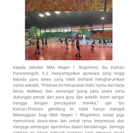
Kepala Sekolah SMA Negeri 1 Slogohimo, Ibu Kuntari
Purwaningsih, S.S. menyampaikan apresiasi yang tinggi
kepada para siswa yang telah berhasil mengharumkan
nama sekolah. “Prestasi ini merupakan bukti nyata dari kerja
keras, dedikasi, dan semangat juang para siswa serta
dukungan penuh dari para guru dan pelatih. Kami sangat
bangga dengan pencapaian mereka,” ujar Ibu
Kuntari.Prestasi gemilang ini tidak hanya menjadi
kebanggaan bagi SMA Negeri 1 Slogohimo, tetapi juga
memotivasi siswa-siswi lain untuk terus berprestasi dan
menjaga semangat sportivitas dalam berolahraga. Semoga
prestasi ini dapat menjadi inspirasi bagi generasi muda