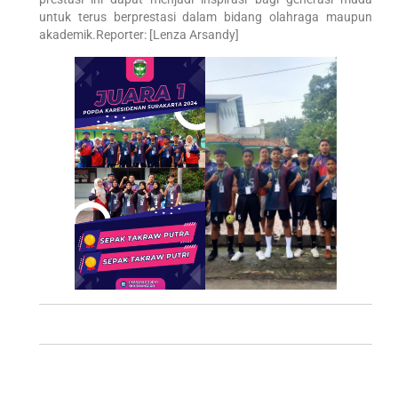
untuk terus berprestasi dalam bidang olahraga maupun
akademik.Reporter: [Lenza Arsandy]