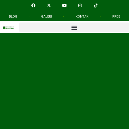
BLOG
GALERI
KONTAK
PPDB