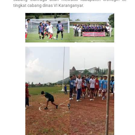
tingkat cabang dinas VI Karanganyar.