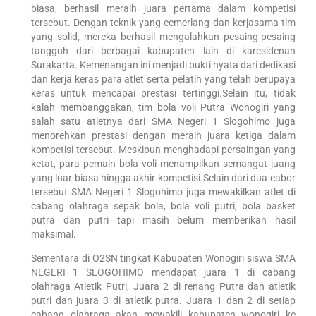
biasa, berhasil meraih juara pertama dalam kompetisi
tersebut. Dengan teknik yang cemerlang dan kerjasama tim
yang solid, mereka berhasil mengalahkan pesaing-pesaing
tangguh dari berbagai kabupaten lain di karesidenan
Surakarta. Kemenangan ini menjadi bukti nyata dari dedikasi
dan kerja keras para atlet serta pelatih yang telah berupaya
keras untuk mencapai prestasi tertinggi.Selain itu, tidak
kalah membanggakan, tim bola voli Putra Wonogiri yang
salah satu atletnya dari SMA Negeri 1 Slogohimo juga
menorehkan prestasi dengan meraih juara ketiga dalam
kompetisi tersebut. Meskipun menghadapi persaingan yang
ketat, para pemain bola voli menampilkan semangat juang
yang luar biasa hingga akhir kompetisi.Selain dari dua cabor
tersebut SMA Negeri 1 Slogohimo juga mewakilkan atlet di
cabang olahraga sepak bola, bola voli putri, bola basket
putra dan putri tapi masih belum memberikan hasil
maksimal.
Sementara di O2SN tingkat Kabupaten Wonogiri siswa SMA
NEGERI 1 SLOGOHIMO mendapat juara 1 di cabang
olahraga Atletik Putri, Juara 2 di renang Putra dan atletik
putri dan juara 3 di atletik putra. Juara 1 dan 2 di setiap
cabang olahraga akan mewakili kabupaten wonogiri ke