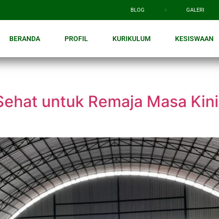
BLOG
GALERI
BERANDA
PROFIL
KURIKULUM
KESISWAAN
 Sehat untuk Remaja Masa Kin